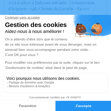
2025 à 13h00 à l’adresse suivante : Crématorium
d'Avignon - 1483 Chemin du Lavarin - 84000
Avignon.
Nous vous invitons à utiliser cet espace pour laisser
vos condoléances, partager des photos souvenirs,
une anecdote ou exprimer vos pensées à travers des
poèmes ou des textes. Cet endroit est un lieu
d'expression dédié à honorer la mémoire d’Alain
VINCENT.
Je rends hommage
Cérémonie civile
vendredi 07 novembre 2025 à 13h00
Crématorium d'Avignon
16
1483 Chemin du Lavarin
Faire-part
Hommages
84000 Avignon