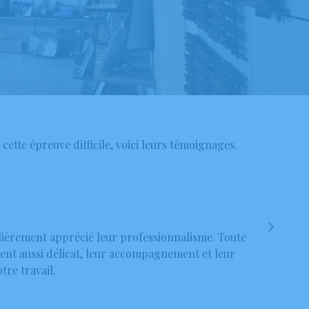
ette épreuve difficile, voici leurs témoignages.
ulièrement apprécié leur professionnalisme. Toute
Suite à l’achat d’une plaque funer
ment aussi délicat, leur accompagnement et leur
tre travail.