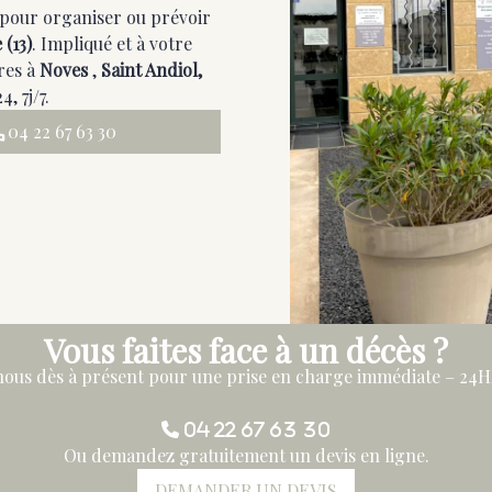
pour organiser ou prévoir
e
(13)
. Impliqué et à votre
res à
Noves
,
Saint Andiol,
, 7j/7.
04 22 67 63 30
Vous faites face à un décès ?
ous dès à présent pour une prise en charge immédiate – 24H/2
04 22 67 63 30
Ou demandez gratuitement un devis en ligne.
DEMANDER UN DEVIS