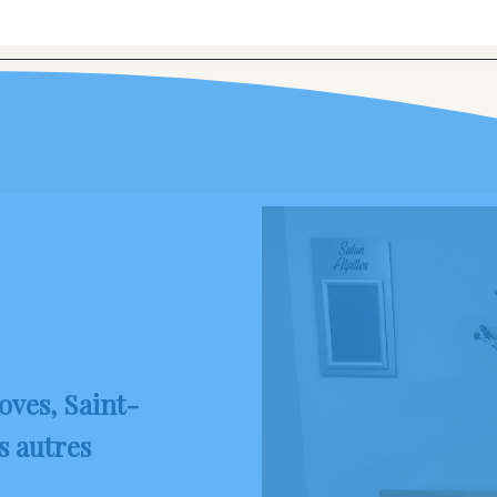
oves, Saint-
s autres