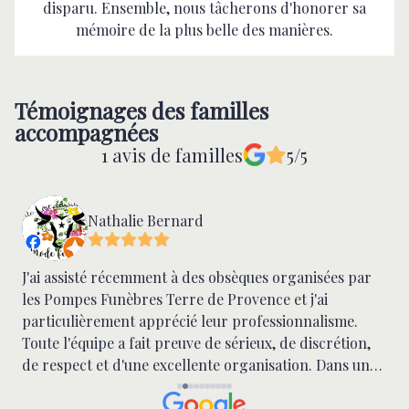
disparu. Ensemble, nous tâcherons d'honorer sa
mémoire de la plus belle des manières.
Témoignages des familles
accompagnées
1 avis de familles
5/5
Nathalie Bernard
J'ai assisté récemment à des obsèques organisées par
S
les Pompes Funèbres Terre de Provence et j'ai
t
particulièrement apprécié leur professionnalisme.
effect
Toute l'équipe a fait preuve de sérieux, de discrétion,
et
de respect et d'une excellente organisation. Dans un
b
moment aussi délicat, leur accompagnement et leur
attention aux détails ont été remarquables. Merci pour