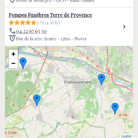
Route de Mollégès - 13670 - Saint-Andiol
Pompes Funèbres Terre de Provence
5/5
(14 avis)
04 22 67 63 30
Rue de la 1ère Armée - 13550 - Noves
+
−
Leaflet