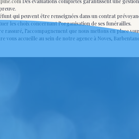
spine.com
Des évaluations complètes garantissent une gestion 
preuve.
 défunt qui peuvent être renseignées dans un contrat prévoya
uer les choix concernant l’organisation de ses funérailles.
tre rassuré, l’accompagnement que nous mettons en place vou
ire vous accueille au sein de notre agence à Noves, Barbenta