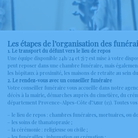
Les étapes de l’organisation des funérai
1. Le transport du défunt vers le lieu de repos
Une équipe disponible 24h/24 et 7j/7 est mise à votre disp
peut reposer dans une chambre funéraire, mais également 
les hôpitaux à proximité, les maisons de retraite au sein
2. Le rendez-vous avec un conseiller funéraire
Votre conseiller funéraire vous accueille dans notre agen
décès à la mairie, démarches auprès du cimetière, du cré
département Provence-Alpes-Côte d’Azur (13). Toutes vos v
– le lieu de repos : chambres funéraires, mortuaires, ou do
– les soins de thanatopraxie ;
– la cérémonie : religieuse ou civile ;
– les funérailles : inhumation ou crémation ;