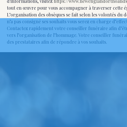
d'informations, visitez
https://www.newenglandorthoand
tout en œuvre pour vous accompagner à traverser cette é
L’organisation des obsèques se fait selon les volontés du
n’a pas consigné ses souhaits vous serez en charge d’effect
Contactez rapidement votre conseiller funéraire afin d’ê
vers l’organisation de l’hommage. Votre conseiller funéra
des prestataires afin de répondre à vos souhaits.