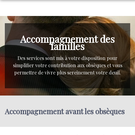
NOS SERVICES
NOS AGENCES
ORGANISER DES OBSÈQUES
Accompagnement des
NOS CHAMBRES FUNERAIRES
AGENCE DE NOVES
PRÉVOIR SES OBSÈQUES
familles
ESPACES HOMMAGES
SAINT-ANDIOL
AGENCE DE SAINT-ANDIOL
MONUMENTS FUNÉRAIRES
Des services sont mis à votre disposition pour
BOUTIQUE EN LIGNE
simplifier votre contribution aux obsèques et vous
GRAVESON
LA COLLINE DES ADIEUX – BARBENTANE
SERVICES AUX FAMILLES
permettre de vivre plus sereinement votre deuil.
GRAVESON
Accompagnement avant les obsèques