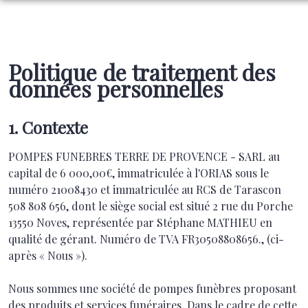
NOS SERVICES
NOS AGENCES
ORGANISER DES OBSÈQUES
Politique de traitement des
données personnelles
NOS CHAMBRES FUNERAIRES
AGENCE DE NOVES
PRÉVOIR SES OBSÈQUES
ESPACES HOMMAGES
SAINT-ANDIOL
AGENCE DE SAINT-ANDIOL
MONUMENTS FUNÉRAIRES
1. Contexte
BOUTIQUE EN LIGNE
GRAVESON
LA COLLINE DES ADIEUX – BARBENTANE
SERVICES AUX FAMILLES
POMPES FUNEBRES TERRE DE PROVENCE - SARL au
capital de 6 000,00€, immatriculée à l'ORIAS sous le
GRAVESON
numéro 21008430 et immatriculée au RCS de Tarascon
508 808 656, dont le siège social est situé 2 rue du Porche
13550 Noves, représentée par Stéphane MATHIEU en
qualité de gérant. Numéro de TVA FR30508808656., (ci-
après « Nous »).
Nous sommes une société de pompes funèbres proposant
des produits et services funéraires. Dans le cadre de cette