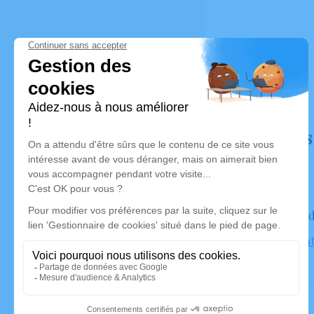
Déroulé des
Le mercred
Église Sain