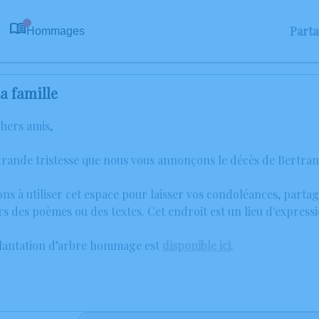
Part
Hommages
0
a famille
chers amis,
grande tristesse que nous vous annonçons le décès de Bertra
ons à utiliser cet espace pour laisser vos condoléances, part
rs des poèmes ou des textes. Cet endroit est un lieu d'expre
plantation d’arbre hommage est
disponible ici
.