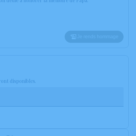
sion dédié à honorer la mémoire de Papa.
Je rends hommage
ront disponibles.