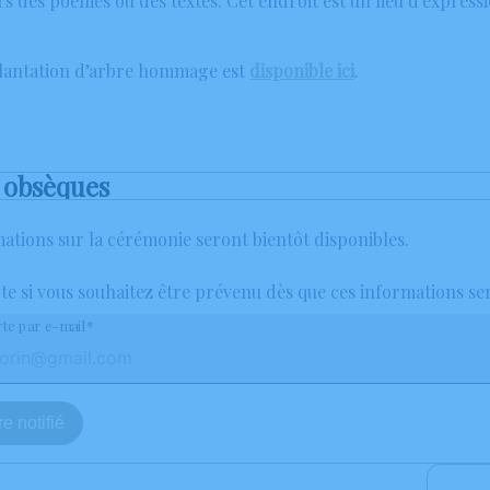
rs des poèmes ou des textes. Cet endroit est un lieu d'expres
plantation d’arbre hommage est
disponible ici
.
 obsèques
ations sur la cérémonie seront bientôt disponibles.
rte si vous souhaitez être prévenu dès que ces informations se
rte par e-mail*
e notifié