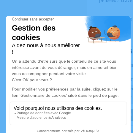
pensées à trave
Un service de 
Déroulé des
Les inform
Activez une ale
Recevoir une ale
Je veux êtr