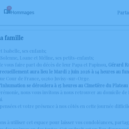
10
Part
Hommages
a famille
t Isabelle, ses enfants;
Solenne, Loane et Méline, ses petits-enfants;
de vous faire part du décès de leur Papa et Papinou,
Gérard 
cueillement aura lieu le Mardi 2 juin 2026 à 14 heures au fu
nue Cour de France, 91260 Juvisy-sur-Orge.
Inhumation se déroulera à 15 heures au Cimetière du Platea
 cérémonie, nous vous invitons à nous retrouver au domicile d
i.
ensées et votre présence à nos côtés en cette journée difficil
ons à utiliser cet espace pour laisser vos condoléances, part