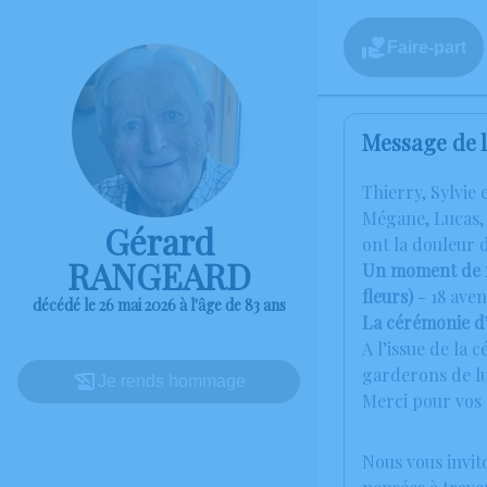
Faire-part
Message de l
Thierry, Sylvie e
Mégane, Lucas, 
Gérard
ont la douleur 
RANGEARD
Un moment de re
fleurs)
- 18 ave
décédé le 26 mai 2026 à l'âge de 83 ans
La cérémonie d’
A l’issue de la
garderons de lu
Je rends hommage
Merci pour vos p
Nous vous invit