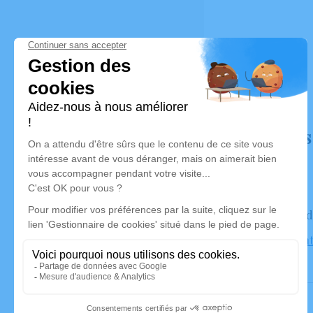
Déroulé des
Le vendred
Église Sain