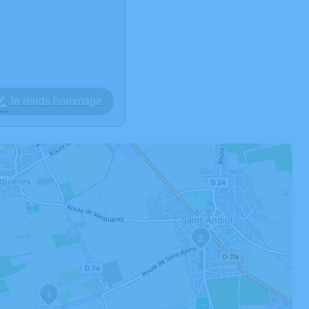
Je rends hommage
2
1