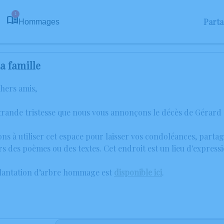
1
Part
Hommages
a famille
chers amis,
grande tristesse que nous vous annonçons le décès de Gérard
ons à utiliser cet espace pour laisser vos condoléances, part
rs des poèmes ou des textes. Cet endroit est un lieu d'expr
plantation d’arbre hommage est
disponible ici
.