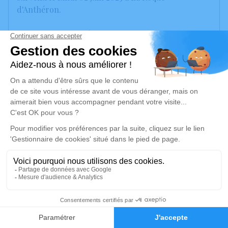
d'Anthéron.
Nous vous invitons à utiliser cet espace pour laisser
vos condoléances, partager des photos souvenirs,
une anecdote ou exprimer vos pensées à travers des
poèmes ou des textes. Cet endroit est un lieu
d'expression dédié à honorer la mémoire de Guy
RUBIN DELANCHY.
Un service de plantation d’arbre hommage est
disponible ici
.
Je rends hommage
Cérémonie civile
1
jeudi 12 juin 2025 à 09h00
Faire-part
Hommages
Crématorium d'Avignon