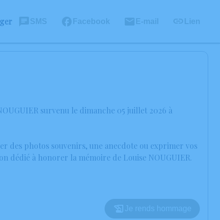
ager
SMS
Facebook
E-mail
Lien
 NOUGUIER survenu le dimanche 05 juillet 2026 à
ager des photos souvenirs, une anecdote ou exprimer vos
ession dédié à honorer la mémoire de Louise NOUGUIER.
Je rends hommage