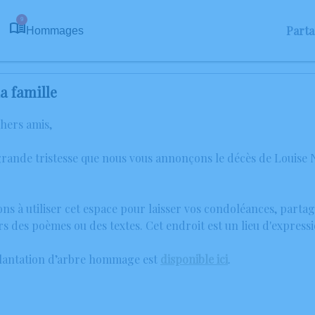
9
Part
Hommages
a famille
chers amis,
grande tristesse que nous vous annonçons le décès de Louise
ons à utiliser cet espace pour laisser vos condoléances, part
rs des poèmes ou des textes. Cet endroit est un lieu d'expr
plantation d’arbre hommage est
disponible ici
.