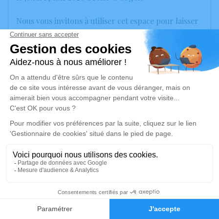
Nous vous invitons à utiliser cet espace pour laisser
vos condoléances, partager des photos souvenirs,
une anecdote ou exprimer vos pensées à travers des
poèmes ou des textes. Cet endroit est un lieu
d'expression dédié à honorer la mémoire de Manuel
NOGUERON.
Un service de plantation d’arbre hommage est
disponible ici
.
Je rends hommage
Crémation
vendredi 22 mai 2026 à 15h00
2
Crématorium d'Avignon
Faire-part
Hommages
1483 Chemin du Lavarin