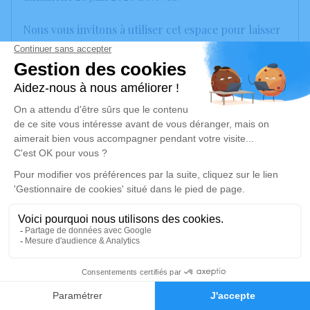
Nous vous invitons à utiliser cet espace pour laisser
vos condoléances, partager des photos souvenirs,
une anecdote ou exprimer vos pensées à travers des
poèmes ou des textes. Cet endroit est un lieu
d'expression dédié à honorer la mémoire de Noële
GORI.
Un service de plantation d’arbre hommage est
disponible ici
.
Je rends hommage
Cérémonie religieuse
mercredi 01 juillet 2026 à 15h00
5
Église Saint-Baudile de Noves
Faire-part
Hommages
13550 Noves