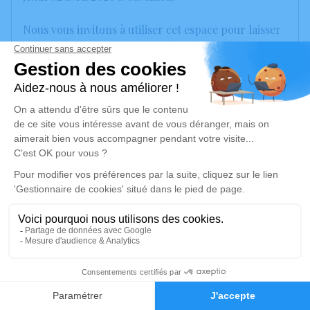
Nous vous invitons à utiliser cet espace pour laisser
vos condoléances, partager des photos souvenirs,
une anecdote ou exprimer vos pensées à travers des
poèmes ou des textes. Cet endroit est un lieu
d'expression dédié à honorer la mémoire d’Odette
BRONDET.
Un service de plantation d’arbre hommage est
disponible ici
.
Je rends hommage
Cérémonie civile
mardi 07 avril 2026 à 10h30
4
Cimetière de Saint Andiol
Faire-part
Hommages
route de Molleges