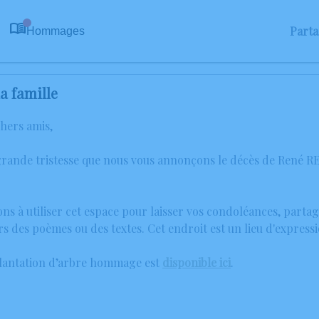
Part
Hommages
0
a famille
chers amis,
grande tristesse que nous vous annonçons le décès de René 
ons à utiliser cet espace pour laisser vos condoléances, part
rs des poèmes ou des textes. Cet endroit est un lieu d'expre
plantation d’arbre hommage est
disponible ici
.