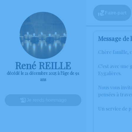
Faire-part
Message de l
Chère famille, 
René REILLE
C’est avec une 
Eygalières.
décédé le 21 décembre 2025 à l'âge de 91
ans
Nous vous invit
pensées à trave
Je rends hommage
Un service de 