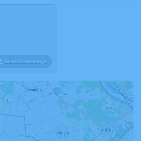
Je rends hommage
1