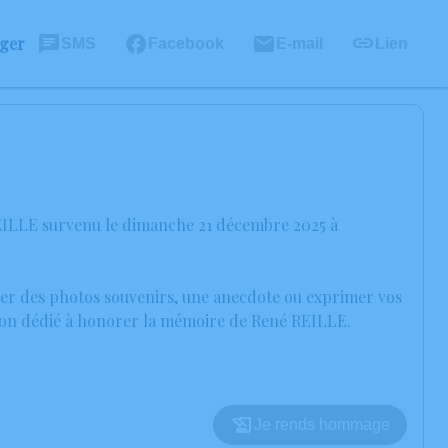
ager
SMS
Facebook
E-mail
Lien
REILLE survenu le dimanche 21 décembre 2025 à
ager des photos souvenirs, une anecdote ou exprimer vos
ssion dédié à honorer la mémoire de René REILLE.
Je rends hommage