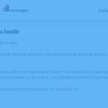
1
Part
Hommages
a famille
chers amis,
 grande tristesse que nous vous annonçons le décès de Simo
ons à utiliser cet espace pour laisser vos condoléances, part
rs des poèmes ou des textes. Cet endroit est un lieu d'expr
plantation d’arbre hommage est
disponible ici
.