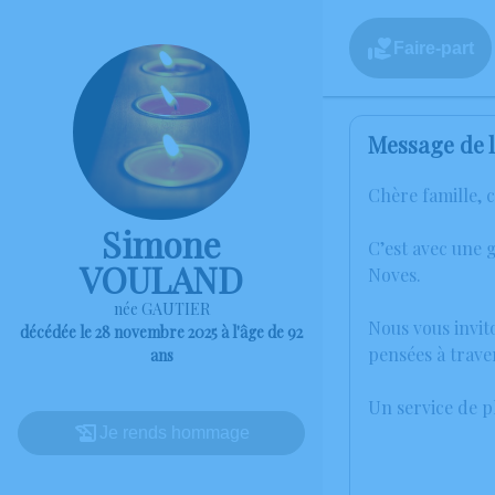
Faire-part
Message de l
Chère famille, 
Simone
C’est avec une
VOULAND
Noves.
née GAUTIER
Nous vous invit
décédée le 28 novembre 2025 à l'âge de 92
pensées à trave
ans
Un service de 
Je rends hommage