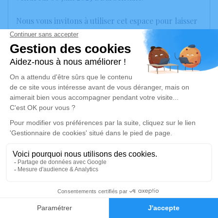
Nous vous invitons à utiliser cet espace pour laisser
vos condoléances, partager des photos souvenirs,
une anecdote ou exprimer vos pensées à travers des
poèmes ou des textes. Cet endroit est un lieu
d'expression dédié à honorer la mémoire de
Sylviane COUET.
Un service de plantation d’arbre hommage est
disponible ici
.
Je rends hommage
Cérémonie religieuse
mardi 17 juin 2025 à 09h30
22
Église Notre Dame de Grâce de Barbentane
Faire-part
Hommages
Place de l'Eglise