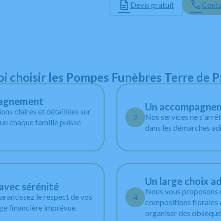
Devis gratuit
Conta
i choisir les Pompes Funèbres Terre de 
pagnement
Un accompagneme
ns claires et détaillées sur
Nos services ne s'arrê
2
que chaque famille puisse
dans les démarches adm
Un large choix a
avec sérénité
Nous vous proposons u
arantissez le respect de vos
4
compositions florales 
ge financière imprévue.
organiser des obsèques