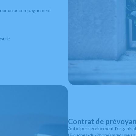
s pour un accompagnement
esure
Contrat de prévoya
Anticiper sereinement l'organisa
(Bouches-du-Rhône) avec une sol