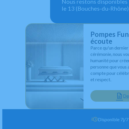
Nous restons disponibles
le 13 (Bouches-du-Rhône) 
Pompes Funè
écoute
Parce qu'un dernier
cérémonie, nous v
humanité pour créer
personne que vous 
compte pour célébr
et respect.
De
Disponible 7j/7