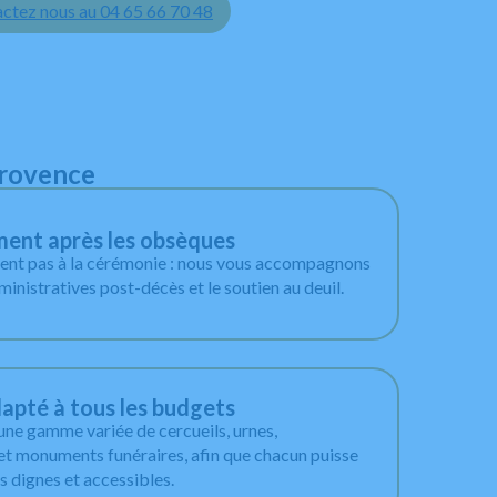
ctez nous au 04 65 66 70 48
Provence
nt après les obsèques
tent pas à la cérémonie : nous vous accompagnons
inistratives post-décès et le soutien au deuil.
dapté à tous les budgets
ne gamme variée de cercueils, urnes,
et monuments funéraires, afin que chacun puisse
 dignes et accessibles.