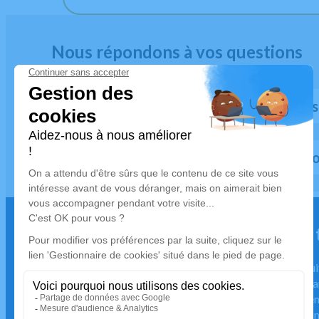
Nous répondons à vos questions
Quand prévenir les pompes
Comment se déroule une cérémon
Les Pompes Funèbres peuvent-elles m'
administrativement ?
Nous restons à votre écoute pour 
urgence décès, 24h sur 24.
En cas de décès, nous sommes à votre écoute jour et nui
vous accompagne immédiatement pour organiser le tra
défunt et prendre en charge toutes les démarches urgen
Disponibilité 24h/24 et 7j/7 – Contactez-nous dès main