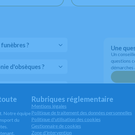
 funèbres ?
Une ques
Un conseill
questions c
ie d'obsèques ?
démarches à
aider
toute
Rubriques réglementaire
Mentions légales
Politique de traitement des données personnelles
t. Notre équipe
Politique d'utilisation des cookies
nsport du
Gestionnaire de cookies
tes.
Zone d'intervention
tenant.