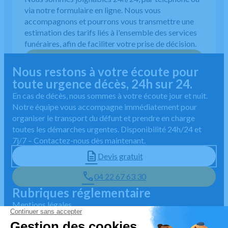
via notre formulaire en ligne. Nous vous
accompagnons et pourrons vous transmettre une
estimation des tarifs liés à l'ensemble des services
funéraires, afin de faciliter votre prise de décision.
04 22 67 63 30
Nous restons à votre écoute pour
toute urgence décès, 24h sur 24.
En cas de décès, nous sommes à votre écoute jour et nuit.
Notre équipe vous accompagne immédiatement pour
organiser le transport du défunt et prendre en charge
toutes les démarches urgentes. Disponibilité 24h/24 et
7j/7 – Contactez-nous dès maintenant.
Devis gratuit
04 22 67 63 30
Rubriques réglementaire
Mentions légales
Politique de traitement des données personnelles
Politique d'utilisation des cookies