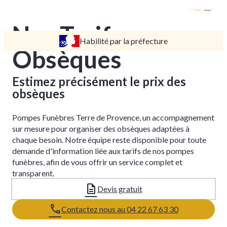
Nos Tarifs
Habilité par la préfecture
TARIFS
Obsèques
DEVIS
DÉMARCHES
Estimez précisément le prix des
obsèques
CRÉMATION / INCINÉRATION
TRANSPORT
Pompes Funèbres Terre de Provence, un accompagnement
ORGANISATION / PRÉPARATION
sur mesure pour organiser des obsèques adaptées à
chaque besoin. Notre équipe reste disponible pour toute
URGENCE / ASSISTANCE
demande d'information liée aux tarifs de nos pompes
funèbres, afin de vous offrir un service complet et
AGENCES
transparent.
NOVES
Devis gratuit
SAINT-ANDIOL
Contactez nous au 04 22 67 63 30