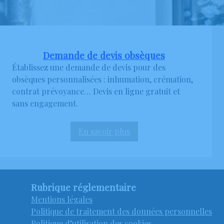
Demande de devis obsèques
Établissez une demande de devis pour des
obsèques personnalisées : inhumation, crémation,
contrat prévoyance… Devis en ligne gratuit et
sans engagement.
En savoir plus
:
Demande
de
devis
obsèques
Rubrique réglementaire
Mentions légales
Politique de traitement des données personnelles
Politique d’utilisation des cookies