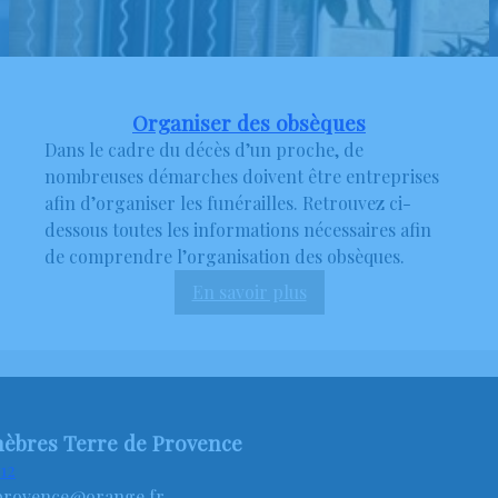
Organiser des obsèques
Dans le cadre du décès d’un proche, de
nombreuses démarches doivent être entreprises
afin d’organiser les funérailles. Retrouvez ci-
dessous toutes les informations nécessaires afin
de comprendre l’organisation des obsèques.
En savoir plus
:
Organiser
des
obsèques
èbres Terre de Provence
 12
provence@orange.fr