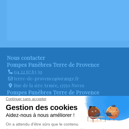
Nous contacter
Pompes Funèbres Terre de Provence
04 22 67 63 30
terre-de-provence@orange.fr
Rue de la 1ère Armée, 13550 Noves
Pompes Funèbres Terre de Provence
04 22 67 37 12
terre-de-provence@orange.fr
Route de Mollégès 13670 Saint-Andiol
La colline des adieux
04 65 66 70 48