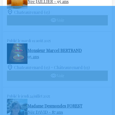
Née JAILLIER
- 95 ans
Chateaurenard (13)
Voir
Publié le mardi 19 août 2025
Monsieur Marcel BERTRAND
95 ans
-
Chateaurenard (13)
Châteaurenard (13)
Voir
Publié le jeudi 24 juillet 2025
Madame Desmondes FOREST
Née DAVID
- 87 ans