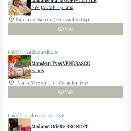
Madame Marie GOFF-TUTTLE
Née JAUME
- 91 ans
-
San Francisco (94)
Cavaillon (84)
Voir
Publié le mardi 28 avril 2026
Monsieur Yves VENDRASCO
87 ans
-
Plan-d'Orgon (13)
Cavaillon (84)
Voir
Publié le vendredi 03 avril 2026
Madame Odette BRONDET