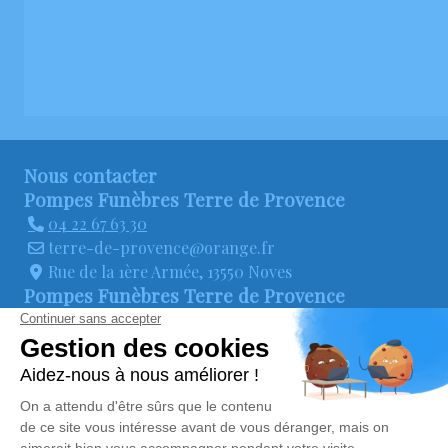
Nous contacter
Pompes Funèbres Terre de Provence
04 22 67 63 30
terre-de-provence@orange.fr
Rue de la 1ère Armée, 13550 Noves
Pompes Funèbres Terre de Provence
04 22 67 37 12
terre-de-provence@orange.fr
Route de Mollégès 13670 Saint-Andiol
La colline des adieux
04 65 66 70 48
terre-de-provence@orange.fr