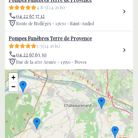
4.8/5
(24 avis)
04 22 67 37 12
Route de Mollégès - 13670 - Saint-Andiol
Pompes Funèbres Terre de Provence
5/5
(14 avis)
04 22 67 63 30
Rue de la 1ère Armée - 13550 - Noves
+
−