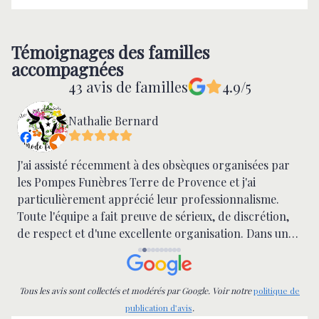
Témoignages des familles
accompagnées
43 avis de familles
4.9/5
Nathalie Bernard
J'ai assisté récemment à des obsèques organisées par
S
les Pompes Funèbres Terre de Provence et j'ai
t
particulièrement apprécié leur professionnalisme.
effect
Toute l'équipe a fait preuve de sérieux, de discrétion,
et
de respect et d'une excellente organisation. Dans un
b
moment aussi délicat, leur accompagnement et leur
attention aux détails ont été remarquables. Merci pour
la qualité de votre travail.
Tous les avis sont collectés et modérés par Google. Voir notre
politique de
publication d’avis
.