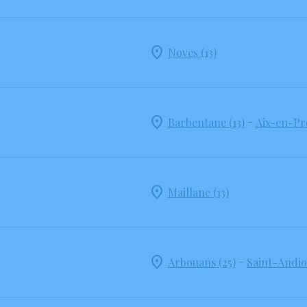
Noves (13)
-
Barbentane (13)
Aix-en-Pr
Maillane (13)
-
Arbouans (25)
Saint-Andiol