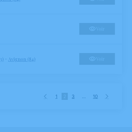
Voir
-
Voir
3)
Avignon (84)
1
2
3
…
10