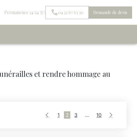
Permanence 24/24 7j/7
04 22 67 63 30
Demande de devis
 funérailles et rendre hommage au
1
2
3
…
10