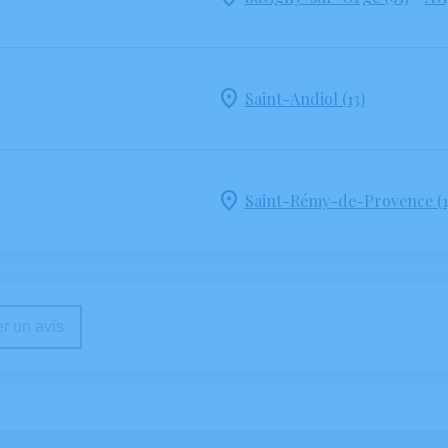
Saint-Andiol (13)
Saint-Rémy-de-Provence (1
r un avis