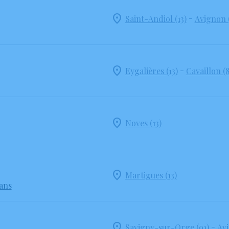
-
Saint-Andiol (13)
Avignon 
-
Eygalières (13)
Cavaillon (
Noves (13)
Martigues (13)
 ans
-
Savigny-sur-Orge (91)
Avi