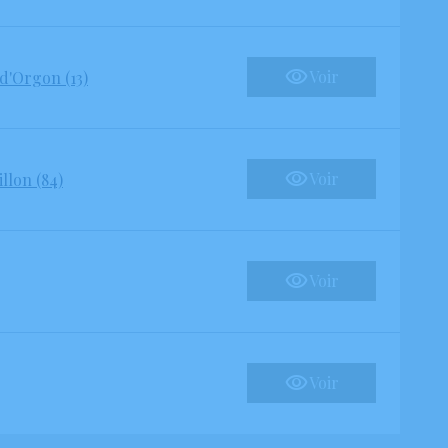
Voir
d'Orgon (13)
Voir
llon (84)
Voir
Voir