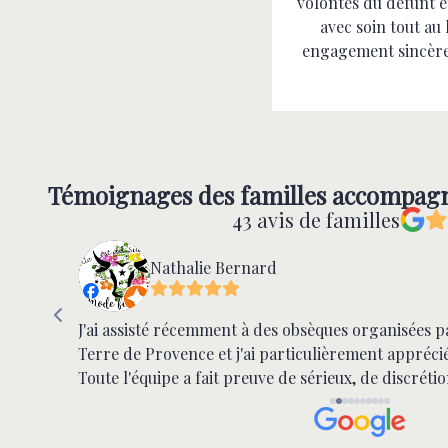
volontés du défunt e
avec soin tout au
engagement sincère 
Témoignages des familles accompag
43 avis de familles
Nathalie Bernard
e que
J'ai assisté récemment à des obsèques organisées 
ueil est
Terre de Provence et j'ai particulièrement appréci
Toute l'équipe a fait preuve de sérieux, de discréti
excellente organisation. Dans un moment aussi déli
accompagnement et leur attention aux détails ont