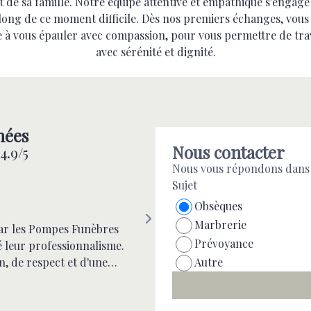
t de sa famille. Notre équipe attentive et empathique s'enga
 long de ce moment difficile. Dès nos premiers échanges, vous
à vous épauler avec compassion, pour vous permettre de tra
avec sérénité et dignité.
nées
Nous contacter
4.9/5
Nous vous répondons dans l
Sujet
Isabelle
Obsèques
Marbrerie
par les Pompes Funèbres
Suite à l'achat d'une plaque funeraire, nous avons été très sa
Prévoyance
é leur professionnalisme.
l’accueil, des conseils et du travail effectué. Je recomm
Autre
on, de respect et d'une
de Provence et Chambre Funeraire. Merci encore à Perine 
cat, leur
bienveillance
 été remarquables. Merci