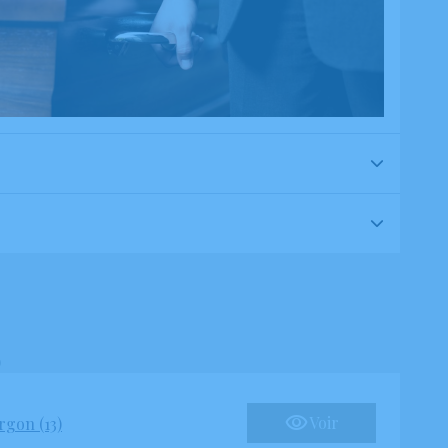
Voir
rgon (13)