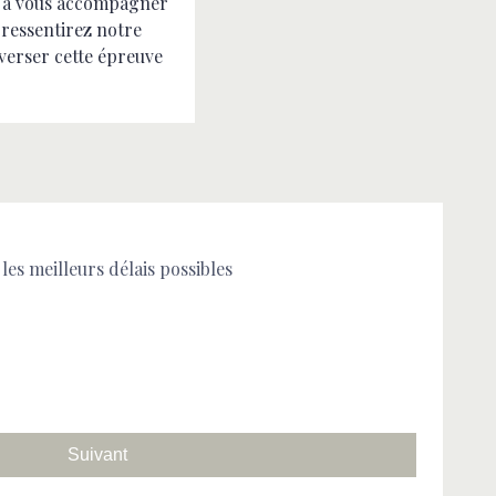
ge à vous accompagner
 ressentirez notre
verser cette épreuve
es meilleurs délais possibles
Dani
tisfaits de
Obsèques de m
ande vivement Terre
organisation. 
pour sa
favorable. Brav
Suivant