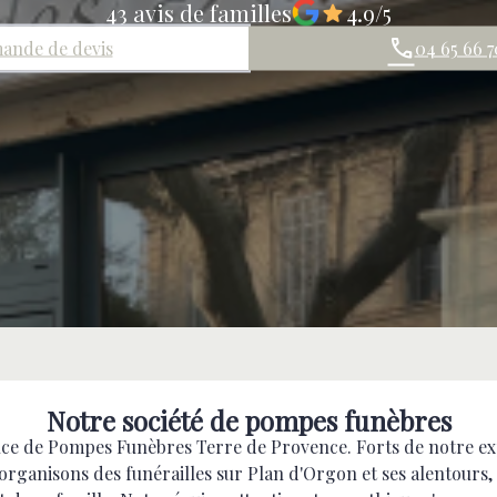
43 avis de familles
4.9/5
ande de devis
04 65 66 7
Notre société de pompes funèbres
nce de Pompes Funèbres Terre de Provence. Forts de notre exp
rganisons des funérailles sur Plan d'Orgon et ses alentours, 